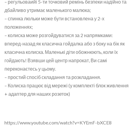
– регульоваийі 5-ти точковий ремінь безпеки надійно та
дбайливо утримає маленького малюка;
– спинка люльки може бути встановлена ​​у 2-х
положеннях;
– колиска може розгойдуватися за 2 напрямками:
вперед-назад як класична гойдалка або з боку на бік як
класична колиска. Маленькі діти обожнюють, коли їх
гойдають! Взявши цей центр напрокат, Ви самі
переконаєтесь у цьому.
– простий спосіб складання та розкладання.
– Колиска працює від мережі (у комплекті блок живлення
+ адаптер для наших розеток)
https://www.youtube.com/watch?v=KYEmF-bXCE8