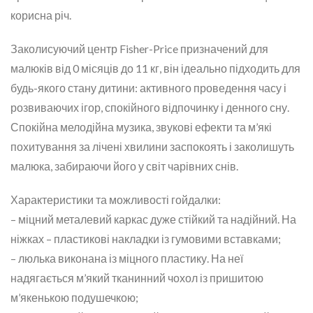
корисна річ.
Заколисуючий центр Fisher-Price призначений для
малюків від 0 місяців до 11 кг, він ідеально підходить для
будь-якого стану дитини: активного проведення часу і
розвиваючих ігор, спокійного відпочинку і денного сну.
Спокійна мелодійна музика, звукові ефекти та м’які
похитування за лічені хвилини заспокоять і заколишуть
малюка, забираючи його у світ чарівних снів.
Характеристики та можливості гойдалки:
– міцний металевий каркас дуже стійкий та надійний. На
ніжках – пластикові накладки із гумовими вставками;
– люлька виконана із міцного пластику. На неї
надягається м’який тканинний чохол із пришитою
м’якенькою подушечкою;