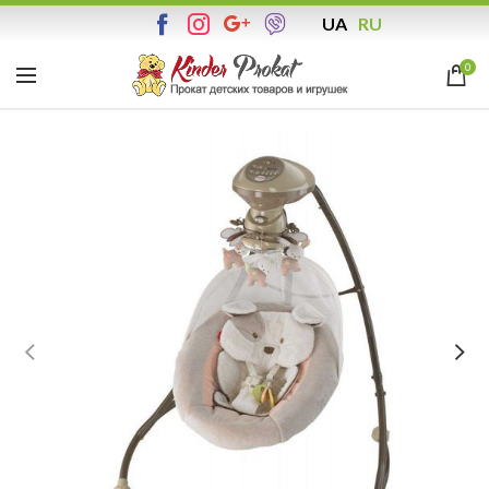
UA
RU
0