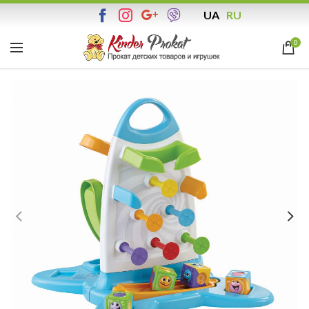
UA
RU
0