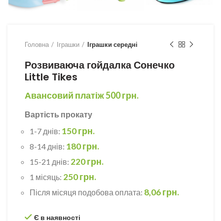
Головна
Іграшки
Іграшки середні
Розвиваюча гойдалка Сонечко
Little Tikes
Авансовий платіж
500
грн.
Вартість прокату
150 грн.
1-7 днів:
180 грн.
8-14 днів:
220 грн.
15-21 днів:
250 грн.
1 місяць:
8,06 грн.
Після місяця подобова оплата:
Є в наявності