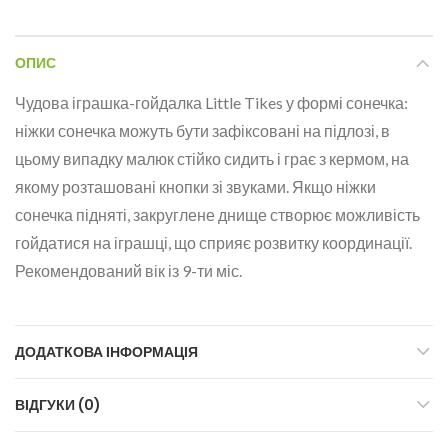
ОПИС
Чудова іграшка-гойдалка Little Tikes у формі сонечка:
ніжки сонечка можуть бути зафіксовані на підлозі, в
цьому випадку малюк стійко сидить і грає з кермом, на
якому розташовані кнопки зі звуками. Якщо ніжки
сонечка підняті, закруглене днище створює можливість
гойдатися на іграшці, що сприяє розвитку координації.
Рекомендований вік із 9-ти міс.
ДОДАТКОВА ІНФОРМАЦІЯ
ВІДГУКИ (0)