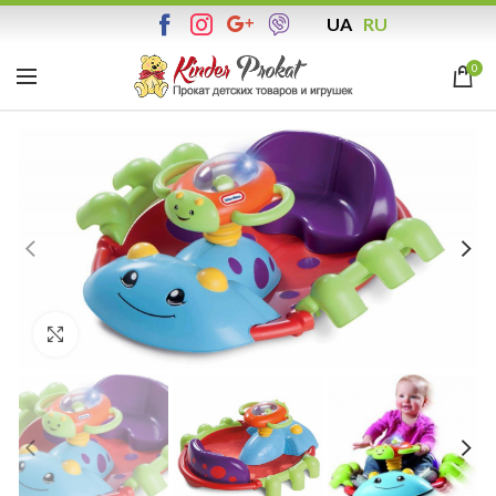
UA
RU
0
Збільшити