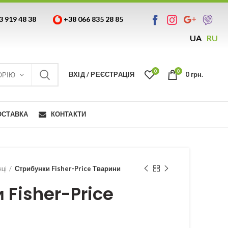
3 919 48 38
+38 066 835 28 85
UA
RU
0
0
ВХІД / РЕЄСТРАЦІЯ
0
грн.
ОРІЮ
ОСТАВКА
КОНТАКТИ
ці
Стрибунки Fisher-Price Тварини
 Fisher-Price