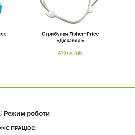
ice
Стрибунки Fisher-Price
С
«Діскавері»
400 грн./міс.
Режим роботи
ФІС ПРАЦЮЄ: