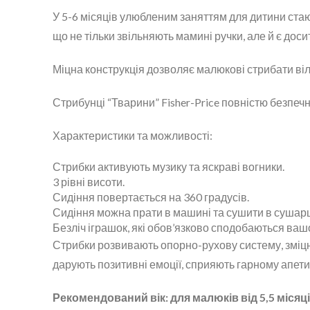
У 5-6 місяців улюбленим заняттям для дитини стаю
що не тільки звільняють мамині ручки, але й є до
Міцна конструкція дозволяє малюкові стрибати віль
Стрибунці “Тварини” Fisher-Price повністю безпечні
Характеристики та можливості:
Стрибки активують музику та яскраві вогники.
3 рівні висоти.
Сидіння повертається на 360 градусів.
Сидіння можна прати в машині та сушити в сушарц
Безліч іграшок, які обов’язково сподобаються ва
Стрибки розвивають опорно-рухову систему, зміцн
дарують позитивні емоції, сприяють гарному апети
Рекомендований вік: для малюків від 5,5 місяці