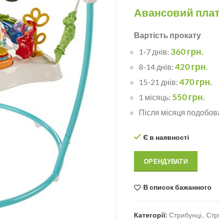
Авансовий плат
Вартість прокату
360 грн.
1-7 днів:
420 грн.
8-14 днів:
470 грн.
15-21 днів:
550 грн.
1 місяць:
Після місяця подобов
Є в наявності
ОРЕНДУВАТИ
В список бажанного
Категорії:
Стрибунці
,
Стр