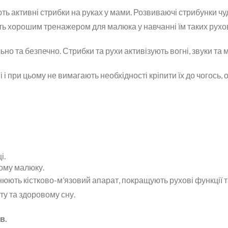
ть активні стрибки на руках у мами. Розвиваючі стрибунки ч
сить хорошим тренажером для малюка у навчанні їм таких рухо
но та безпечно. Стрибки та рухи активізують вогні, звуки та м
 і при цьому не вимагають необхідності кріпити їх до чогось, 
і.
шому малюку.
юють кістково-м’язовий апарат, покращують рухові функції 
ту та здоровому сну.
в.