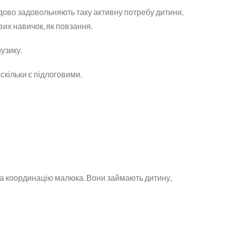
удово задовольняють таку активну потребу дитини,
вих навичок, як повзання.
узику.
оскільки є підлоговими.
та координацію малюка. Вони займають дитину,