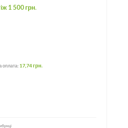
іж
1 500
грн.
17,74 грн.
а оплата:
ибунці