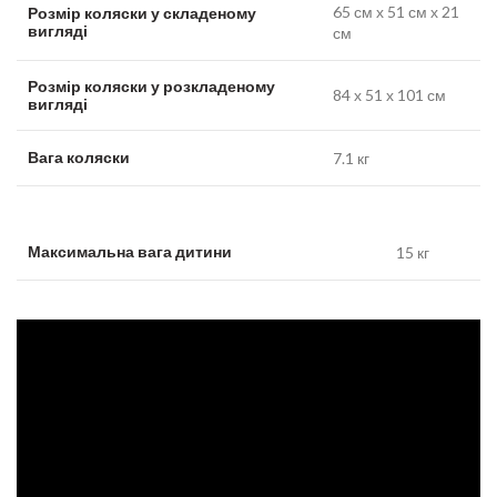
Розмір коляски у складеному
65 см х 51 см х 21
вигляді
см
Розмір коляски у розкладеному
84 х 51 х 101 см
вигляді
Вага коляски
7.1 кг
Максимальна вага дитини
15 кг