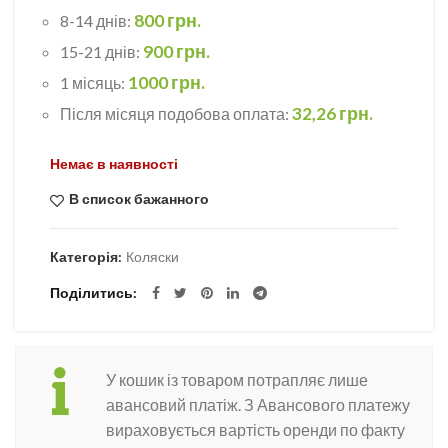
800 грн.
8-14 днів:
900 грн.
15-21 днів:
1000 грн.
1 місяць:
32,26 грн.
Після місяця подобова оплата:
Немає в наявності
В список бажанного
Категорія:
Коляски
Поділитись
У кошик із товаром потрапляє лише
авансовий платіж. З Авансового платежу
вираховується вартість оренди по факту