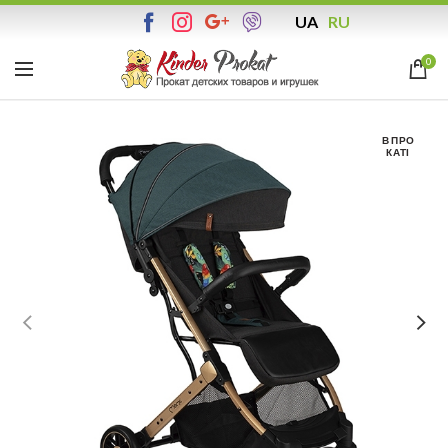
UA
RU
0
В ПРО
КАТІ