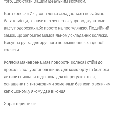
того, щоб стати Вашим ідеальним візочком.
Вага коляски 7 кг, вона легко складається і не займає
багато місця, а значить, з легкістю супроводжуватиме
вас у подорожах або просто на прогулянках. Подвійний
замок, що запобігає мимовільному складанню коляски.
Висувна ручка для зручного переміщення складеної
коляски.
Коляска маневрена, має поворотні колеса і стійкі до
проколів поліуретанові шини. Для комфорту та безпеки
дитини спинка та підставка для ніг регулюються,
оснащена п’ятиточковими ременями безпеки, з великим
капюшоном, у якому два віконця.
Характеристики: