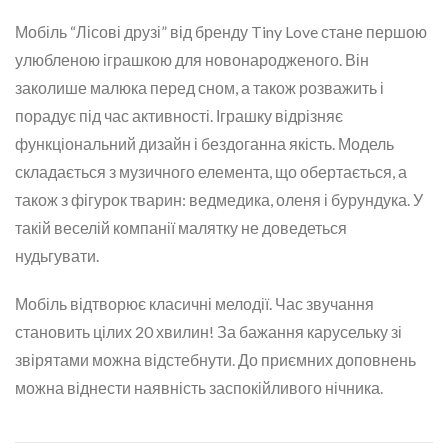
Мобіль “Лісові друзі” від бренду Tiny Love стане першою
улюбленою іграшкою для новонародженого. Він
заколише малюка перед сном, а також розважить і
порадує під час активності. Іграшку відрізняє
функціональний дизайн і бездоганна якість. Модель
складається з музичного елемента, що обертається, а
також з фігурок тварин: ведмедика, оленя і бурундука. У
такій веселій компанії малятку не доведеться
нудьгувати.
Мобіль відтворює класичні мелодії. Час звучання
становить цілих 20 хвилин! За бажання карусельку зі
звірятами можна відстебнути. До приємних доповнень
можна віднести наявність заспокійливого нічника.