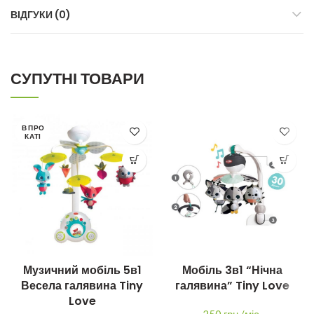
ВІДГУКИ (0)
СУПУТНІ ТОВАРИ
В ПРО
КАТІ
Музичний мобіль 5в1
Мобіль 3в1 “Нічна
Весела галявина Tiny
галявина” Tiny Love
Love
250 грн./міс.