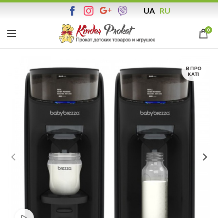
UA
RU
0
В ПРО
КАТІ